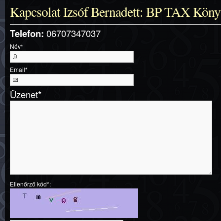
Kapcsolat Izsóf Bernadett: BP TAX Köny
Telefon:
06707347037
Név
*
Email
*
Üzenet
*
Ellenőrző kód*: