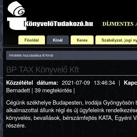
Főoldal
Kínál
Keres
Szabályzat, jogi ny
Hírdetés hozzáadása itt Kínál
BP TAX Könyvelő Kft
Közzététel dátuma:
2021-07-09 13:46:34 |
Kapc
Bernadett | 39 megtekintés |
Cégünk székhelye Budapesten, irodája Gyöngyösön ta
alkalmazottal állunk régi és új ügyfeleink rendelkezés
könyvelés, bevallások, bérszámfejtés KATA, Egyéni V
részére.