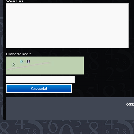
Ellenőrző kód*:
ÖSS