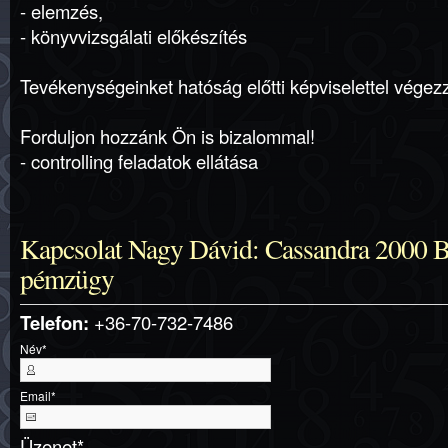
- elemzés,
- könyvvizsgálati előkészítés
Tevékenységeinket hatóság előtti képviselettel végez
Forduljon hozzánk Ön is bizalommal!
- controlling feladatok ellátása
Kapcsolat Nagy Dávid: Cassandra 2000 Bt
pémzügy
Telefon:
+36-70-732-7486
Név
*
Email
*
Üzenet
*