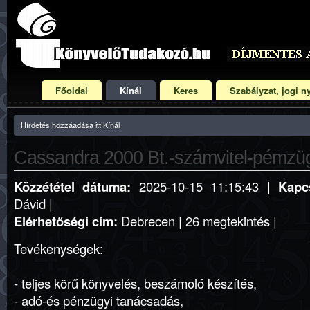
Főoldal
Kínál
Keres
Szabályzat, jogi ny
Hírdetés hozzáadása itt Kínál
Cassandra 2000 Bt.-számvitel-pémzü
Közzététel dátuma:
2025-10-15 11:15:43 |
Kapc
Dávid |
Elérhetőségi cím:
Debrecen | 26 megtekintés |
Tevékenységek:
- teljes körű könyvelés, beszámoló készítés,
- adó-és pénzügyi tanácsadás,