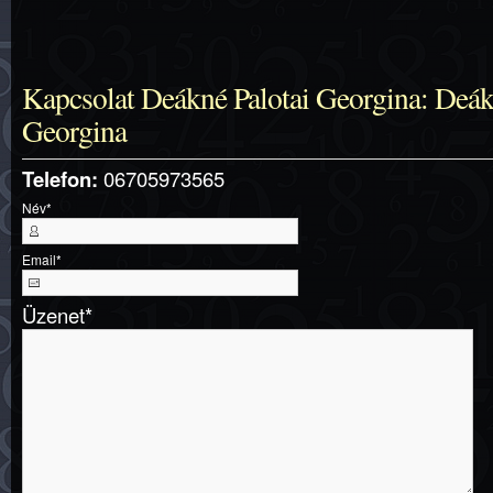
Kapcsolat Deákné Palotai Georgina: Deák
Georgina
Telefon:
06705973565
Név
*
Email
*
Üzenet
*