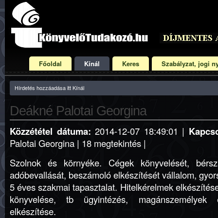
Főoldal
Kínál
Keres
Szabályzat, jogi ny
Hírdetés hozzáadása itt Kínál
Deákné Palotai Georgina
Közzététel dátuma:
2014-12-07 18:49:01 |
Kapcso
Palotai Georgina | 18 megtekintés |
Szolnok és környéke. Cégek könyvelését, bérszá
adóbevallását, beszámoló elkészítését vállalom, gyor
5 éves szakmai tapasztalat. Hitelkérelmek elkészítés
könyvelése, tb ügyintézés, magánszemélyek 
elkészítése.