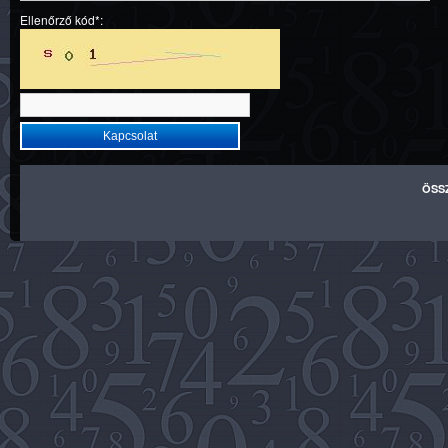
Ellenőrző kód*:
ÖSS