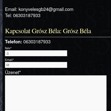
Email: konyvelesgb24@gmail.com
Tel: 06303187933
Kapcsolat Grósz Béla: Grósz Béla
Telefon:
06303187933
Név
*
Email
*
Üzenet
*