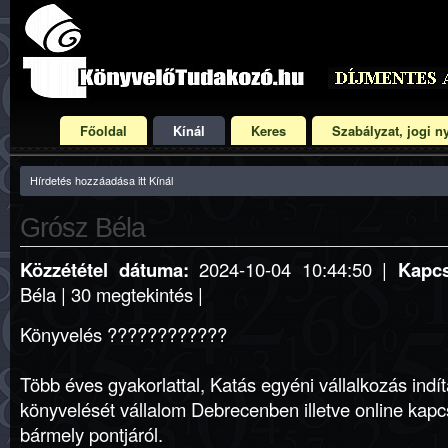
Főoldal
Kínál
Keres
Szabályzat, jogi ny
Hírdetés hozzáadása itt Kínál
Grósz Béla
Közzététel dátuma:
2024-10-04 10:44:50 |
Kapcs
Béla | 30 megtekintés |
Könyvelés ????????????
Több éves gyakorlattal, Katás egyéni vállalkozás indít
könyvelését vállalom Debrecenben illetve online kapc
bármely pontjáról.