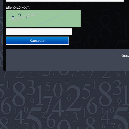
Ellenőrző kód*:
ÖSS