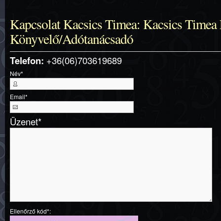
Kapcsolat Kacsics Timea: Kacsics Timea 
Könyvelő/Adótanácsadó
Telefon:
+36(06)703619689
Név
*
Email
*
Üzenet
*
Ellenőrző kód*: