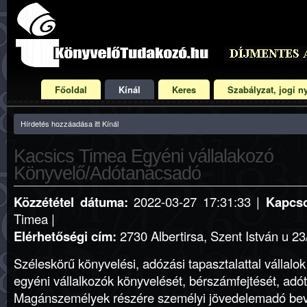
Főoldal
Kínál
Keres
Szabályzat, jogi ny
Hírdetés hozzáadása itt Kínál
Kacsics Timea Egyéni vállalakozó
Könyvelő/Adótanácsadó
Közzététel dátuma:
2022-03-27 17:31:33 |
Kapcso
Timea |
Elérhetőségi cím:
2730 Albertirsa, Szent István u 23
Széleskörű könyvelési, adózási tapasztalattal vállalo
egyéni vállalkozók könyvelését, bérszámfejtését, adó
Magánszemélyek részére személyi jövedelemadó beval