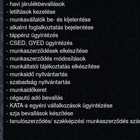
- havi járulékbevallások
- letiltások kezelése
- munkavállalók be- és kijelentése
- alkalmi foglalkoztatás bejelentése
- táppénz ügyintézés
- CSED, GYED ügyintézés
- munkaszerződések elkészítése
- munkaszerződés módosítások
- munkáltatói tájékoztatás elkészítése
- munkaidő nyilvántartás
- szabadság nyilvántartás
- munkaidőkeret
- cégautó adó bevallás
- KATA-s egyéni vállalkozások ügyintézése
- szja bevallások készítése
- tanulószerződés/ szakképzési munkaszerződés szá