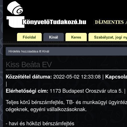
Főoldal
Kínál
Keres
Szabályzat, jogi ny
Hírdetés hozzáadása itt Kínál
Kiss Beáta EV
Közzététel dátuma:
2022-05-02 12:33:08 |
Kapcsola
|
Elérhetőségi cím:
1173 Budapest Oroszvár utca 5. | 
Teljes körű bérszámfejtés, TB- és munkaügyi ügyinté
cégeknek, egyéni vállalkozásoknak.
- havi és hóközi bérszámfejtés