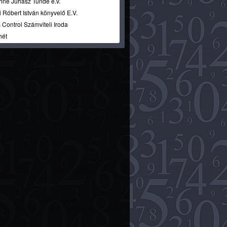
hné Juhász Tünde e.v.
 Róbert István könyvelő E.V.
 Control Számviteli Iroda
hét