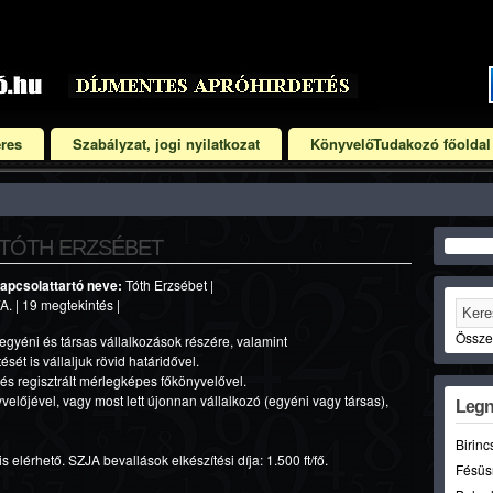
res
Szabályzat, jogi nyilatkozat
KönyvelőTudakozó főoldal
 TÓTH ERZSÉBET
apcsolattartó neve:
Tóth Erzsébet |
. | 19 megtekintés |
Összet
k egyéni és társas vállalkozások részére, valamint
t is vállaljuk rövid határidővel.
és regisztrált mérlegképes főkönyvelővel.
előjével, vagy most lett újonnan vállalkozó (egyéni vagy társas),
Legn
Birinc
 elérhető. SZJA bevallások elkészítési díja: 1.500 ft/fő.
Fésüs