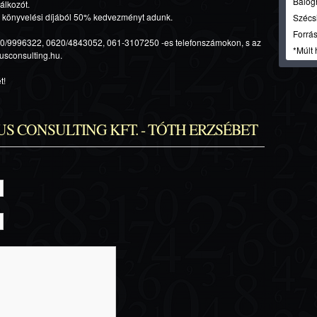
Balog
álkozót.
 könyvelési díjából 50% kedvezményt adunk.
Szécsi
Forrás
20/9996322, 0620/4843052, 061-3107250 -es telefonszámokon, s az
*Múlt 
usconsulting.hu.
t!
NEXUS CONSULTING KFT. - TÓTH ERZSÉBET