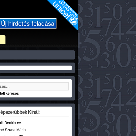
Új hirdetés feladása
ett keresés
épszerűbbek Kínál:
sik Beatrix ev.
né Szuna Mária