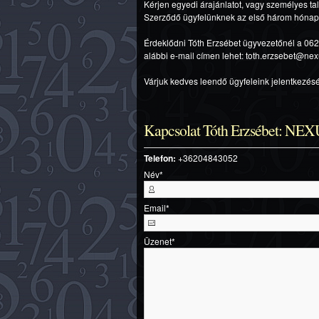
Kérjen egyedi árajánlatot, vagy személyes tal
Szerződő ügyfelünknek az első három hónap
Érdeklődni Tóth Erzsébet ügyvezetőnél a 06
alábbi e-mail címen lehet: toth.erzsebet@nex
Várjuk kedves leendő ügyfeleink jelentkezésé
Kapcsolat Tóth Erzsébet: 
Telefon:
+36204843052
Név
*
Email
*
Üzenet
*