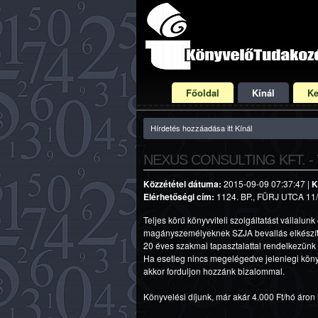
Főoldal
Kínál
Ke
Hírdetés hozzáadása itt Kínál
NEXUS CONSULTING KFT. -
Közzététel dátuma:
2015-09-09 07:37:47 |
K
Elérhetőségi cím:
1124. BP., FÜRJ UTCA 11/A
Teljes körű könyvviteli szolgáltatást vállalun
magányszemélyeknek SZJA bevallás elkészítésé
20 éves szakmai tapasztalattal rendelkezünk 
Ha esetleg nincs megelégedve jelenlegi könyv
akkor forduljon hozzánk bizalommal.
Könyvelési díjunk, már akár 4.000 Ft/hó áron is