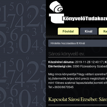
Főoldal
Kínál
Ke
Hírdetés hozzáadása itt Kínál
Sárosi könyvelő ev.
Közzététel dátuma:
2019-11-28 12:40:17 |
K
Elérhetőségi cím:
3390 Füzesabony Szabadság
Még nincs könyvelője?Vagy váltani szeretne?
is),őstermelők,teljes körű precíz megbízható
mint 10éves szakmai tapasztalattal,korrekt 
Tel:+3630/6670545
Kapcsolat Sárosi Erzsébet: Sáro