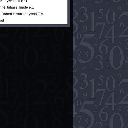
i Könyvvezető KFT
hné Juhász Tünde e.v.
 Róbert István könyvelő E.V.
hét