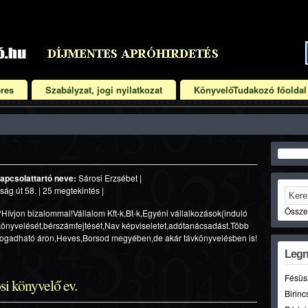
res
Szabályzat, jogi nyilatkozat
KönyvelőTudakozó főoldal
apcsolattartó neve:
Sárosi Erzsébet |
 út 58. | 25 megtekintés |
Összet
Hívjon bizalommal!Vállalom Kft-k,Bt-k,Egyéni vállalkozások(induló
 könyvelését,bérszámfejtését,Nav képviseletet,adótanácsadást.Több
elfogadható áron,Heves,Borsod megyében,de akár távkönyvelésben is!
Legn
Fésüs
si könyvelő ev.
Birinc