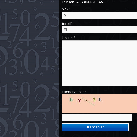
Telefon:
+3630/6670545
Név
*
Email
*
Üzenet
*
Ellenőrző kód*: