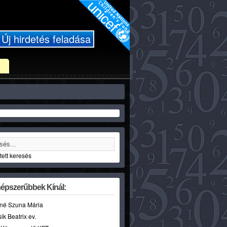
Új hirdetés feladása
ett keresés
épszerűbbek Kínál:
né Szuna Mária
sik Beatrix ev.