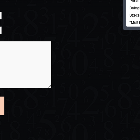
Párta
Balog
Szécsi
*Múlt 