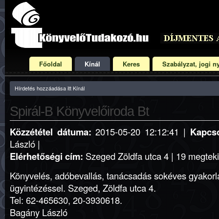
Főoldal
Kínál
Keres
Szabályzat, jogi ny
Hírdetés hozzáadása itt Kínál
Spirál-B Könyvelőiroda Bt
Közzététel dátuma:
2015-05-20 12:12:41 |
Kapcso
László |
Elérhetőségi cím:
Szeged Zöldfa utca 4 | 19 megteki
Könyvelés, adóbevallás, tanácsadás sokéves gyakorlat
ügyintézéssel. Szeged, Zöldfa utca 4.
Tel: 62-465630, 20-3930618.
Bagány László