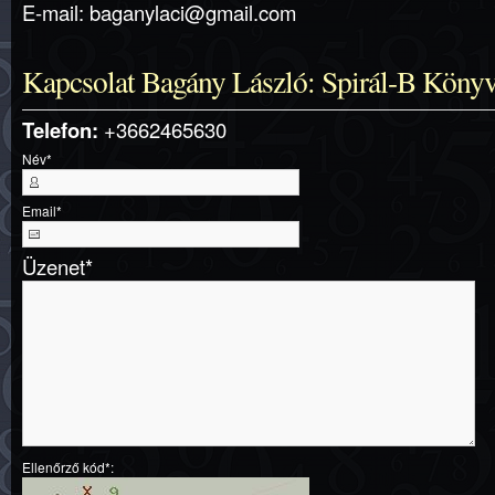
E-mail: baganylaci@gmail.com
Kapcsolat Bagány László: Spirál-B Könyv
Telefon:
+3662465630
Név
*
Email
*
Üzenet
*
Ellenőrző kód*: