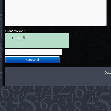
Ellenőrző kód*:
ÖSS