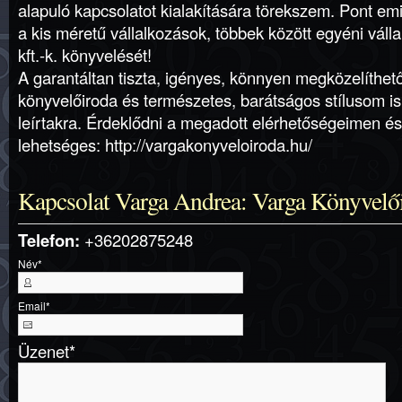
alapuló kapcsolatot kialakítására törekszem. Pont em
a kis méretű vállalkozások, többek között egyéni vállal
kft.-k. könyvelését!
A garantáltan tiszta, igényes, könnyen megközelíthet
könyvelőiroda és természetes, barátságos stílusom is
leírtakra. Érdeklődni a megadott elérhetőségeimen 
lehetséges: http://vargakonyveloiroda.hu/
Kapcsolat Varga Andrea: Varga Könyvelő
Telefon:
+36202875248
Név
*
Email
*
Üzenet
*