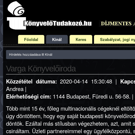
Főoldal
Kínál
Keres
Szabályzat, jogi ny
Hírdetés hozzáadása itt Kínál
Varga Könyvelőiroda
Közzététel dátuma:
2020-04-14 15:30:48 |
Kapcs
Andrea |
Elérhetőségi cím:
1144 Budapest, Füredi u. 56-58. |
Több mint 15 év, főleg multinacionális cégeknél eltöl
úgy döntöttem, hogy egy saját budapesti könyvelőiro
döntök. Ezáltal más stílusban végezhetem, azt, amit s
csináltam. Üzleti partnereimmel egy ügyfélközpontú,