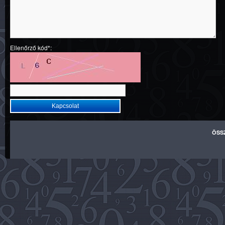
Ellenőrző kód*:
ÖSS