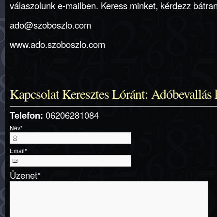
válaszolunk e-mailben. Keress minket, kérdezz bátran
ado@szoboszlo.com
www.ado.szoboszlo.com
Kapcsolat Keresztes Lóránt: Adóbevallás
Telefon:
06206281084
Név
*
Email
*
Üzenet
*