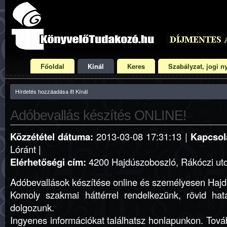
Főoldal
Kínál
Keres
Szabályzat, jogi ny
Hírdetés hozzáadása itt Kínál
Adóbevallás készítés ONLINE!
Közzététel dátuma:
2013-03-08 17:31:13 |
Kapcsola
Lóránt |
Elérhetőségi cím:
4200 Hajdúszoboszló, Rákóczi utca
Adóbevallások készítése online és személyesen Haj
Komoly szakmai háttérrel rendelkezünk, rövid hatá
dolgozunk.
Ingyenes információkat találhatsz honlapunkon. Tová