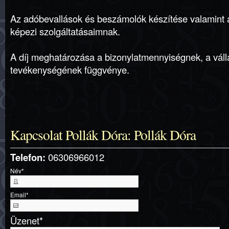
Az adóbevallások és beszámolók készítése valamint a
képezi szolgáltatásaimnak.
A díj meghatározása a bizonylatmennyiségnek, a váll
tevékenységének függvénye.
Kapcsolat Pollák Dóra: Pollák Dóra
Telefon:
06306966012
Név
*
Email
*
Üzenet
*