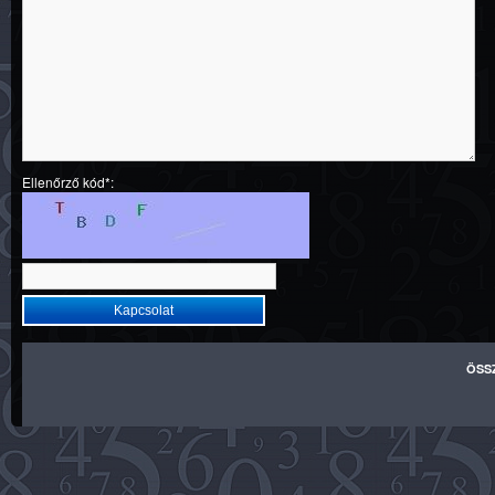
Ellenőrző kód*:
ÖSS