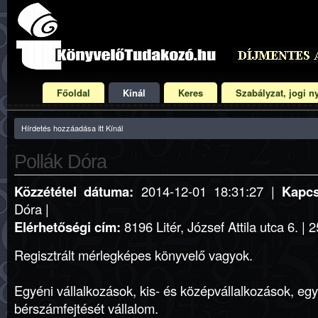
Főoldal
Kínál
Keres
Szabályzat, jogi ny
Hírdetés hozzáadása itt Kínál
Pollák Dóra
Közzététel dátuma:
2014-12-01 18:31:27 |
Kapcs
Dóra |
Elérhetőségi cím:
8196 Litér, József Attila utca 6. | 
Regisztrált mérlegképes könyvelő vagyok.
Egyéni vállalkozások, kis- és középvállalkozások, eg
bérszámfejtését vállalom.