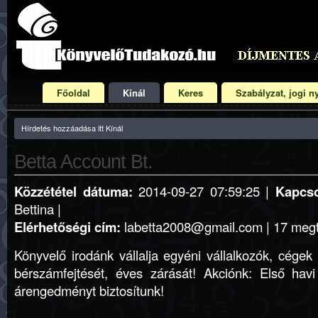
Főoldal
Kínál
Keres
Szabályzat, jogi ny
Hírdetés hozzáadása itt Kínál
Betta Account Bt.
Közzététel dátuma:
2014-09-27 07:59:25 |
Kapcso
Bettina |
Elérhetőségi cím:
labetta2008@gmail.com | 17 megte
Könyvelő irodánk vállalja egyéni vállalkozók, cégek 
bérszámfejtését, éves zárását! Akciónk: Első havi
árengedményt biztosítunk!