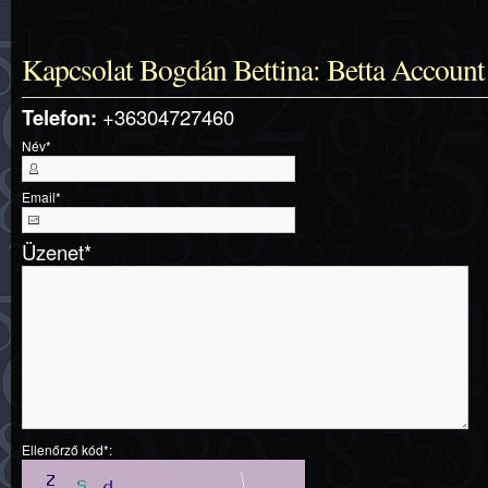
Kapcsolat Bogdán Bettina: Betta Account
Telefon:
+36304727460
Név
*
Email
*
Üzenet
*
Ellenőrző kód*: