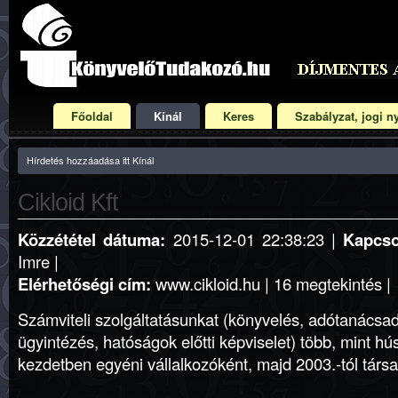
Főoldal
Kínál
Keres
Szabályzat, jogi ny
Hírdetés hozzáadása itt Kínál
Cikloid Kft
Közzététel dátuma:
2015-12-01 22:38:23 |
Kapcso
Imre |
Elérhetőségi cím:
www.cikloid.hu | 16 megtekintés |
Számviteli szolgáltatásunkat (könyvelés, adótanácsa
ügyintézés, hatóságok előtti képviselet) több, mint h
kezdetben egyéni vállalkozóként, majd 2003.-tól társ