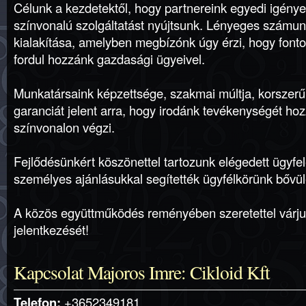
Célunk a kezdetektől, hogy partnereink egyedi igény
színvonalú szolgáltatást nyújtsunk. Lényeges számun
kialakítása, amelyben megbízónk úgy érzi, hogy font
fordul hozzánk gazdasági ügyeivel.
Munkatársaink képzettsége, szakmai múltja, korszerű 
garanciát jelent arra, hogy irodánk tevékenységét ho
színvonalon végzi.
Fejlődésünkért köszönettel tartozunk elégedett ügyfel
személyes ajánlásukkal segítették ügyfélkörünk bővül
A közös együttműködés reményében szeretettel várju
jelentkezését!
Kapcsolat Majoros Imre: Cikloid Kft
Telefon:
+3652349181