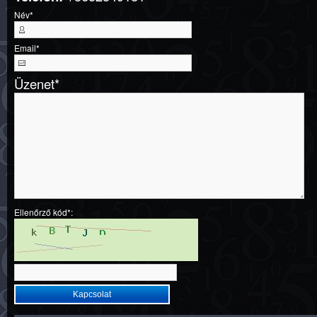
Név
*
Email
*
Üzenet
*
Ellenőrző kód*: