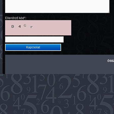
Ellenőrző kód*:
ÖSS