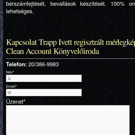
bérszámfejtését, bevallások készítését. 100% onl
lehetséges.
Kapcsolat Trapp Ivett regisztrált mérlegk
Clean Account Könyvelőiroda
Telefon:
20/386-9983
Név
*
Email
*
Üzenet
*