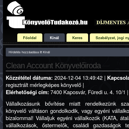
Főoldal
Kínál
Keres
Szabályzat, jogi ny
Hírdetés hozzáadása itt Kínál
Clean Account Könyvelőiroda
Közzététel dátuma:
2024-12-04 13:49:42 |
Kapcsola
regisztrált mérlegképes könyvelő |
Elérhetőségi cím:
7400 Kaposvár, Füredi u. 4. 10/1 |
Vállalkozásunk bővítése miatt rendelkezünk sza
könyvelő váltáson gondolkodik, vagy egyéni vállalko
bizalommal! Vállaljuk egyéni vállalkozók (KATA, áta
vállalkozások, őstermelők, családi gazdaságok te