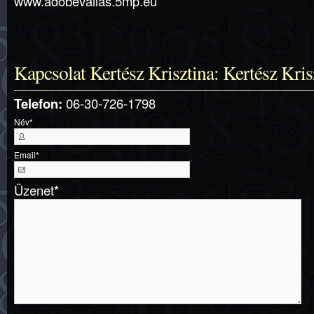
www.adobevallas.5mp.eu
Kapcsolat Kertész Krisztina: Kertész Kris
Telefon:
06-30-726-1798
Név
*
Email
*
Üzenet
*