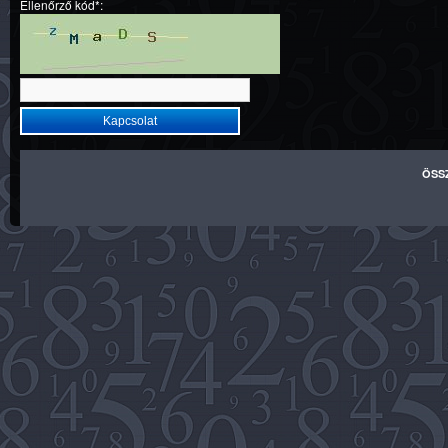
Ellenőrző kód*:
ÖSS