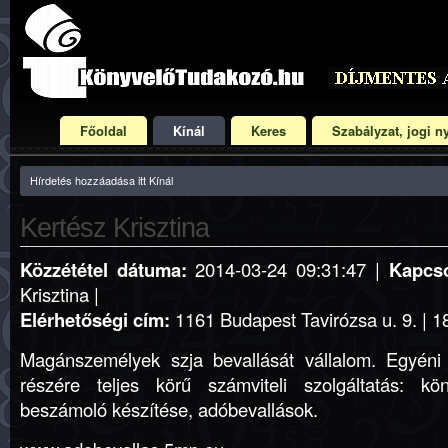
Főoldal
Kínál
Keres
Szabályzat, jogi ny
Hírdetés hozzáadása itt Kínál
Kertész Krisztina
Közzététel dátuma:
2014-03-24 09:31:47 |
Kapcso
Krisztina |
Elérhetőségi cím:
1161 Budapest Tavirózsa u. 9. | 1
Magánszemélyek szja bevallását vállalom. Egyéni v
részére teljes körű számviteli szolgáltatás: kön
beszámoló készítése, adóbevallások.