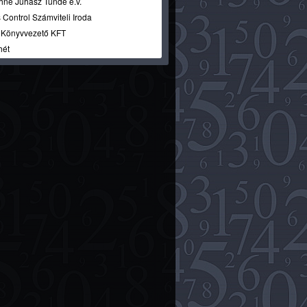
hné Juhász Tünde e.v.
 Control Számviteli Iroda
i Könyvvezető KFT
hét