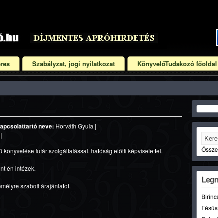
res
Szabályzat, jogi nyilatkozat
KönyvelőTudakozó főoldal
apcsolattartó neve:
Horváth Gyula |
|
Összet
rű könyvelése futár szolgáltatással. hatóság előtti képviselettel.
nt én intézek.
Legn
emélyre szabott árajánlatot.
Birinc
Fésüs