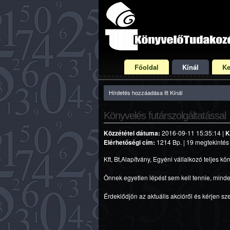
Főoldal
Kínál
Ke
Hírdetés hozzáadása itt Kínál
Könyvelés futárszolgáltatással
Közzététel dátuma:
2016-09-11 15:35:14 |
K
Elérhetőségi cím:
1214 Bp. | 19 megtekintés 
Kft, Bt,Alapítvány, Egyéni vállalkozó teljes kö
Önnek egyetlen lépést sem kell tennie, minde
Érdeklődjön az aktuális akcióről és kérjen sz