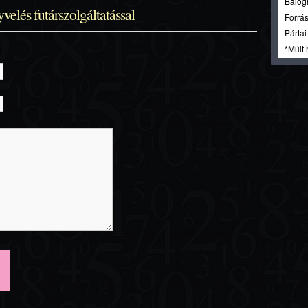
Balog
elés futárszolgáltatással
Forrás
Párta
*Múlt 