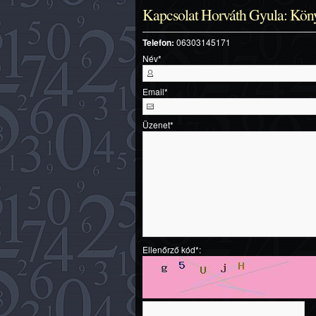
Kapcsolat Horváth Gyula: Könyv
Telefon:
06303145171
Név
*
Email
*
Üzenet
*
Ellenőrző kód*: