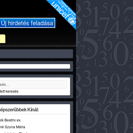
Új hirdetés feladása
ett keresés
épszerűbbek Kínál:
sik Beatrix ev.
né Szuna Mária