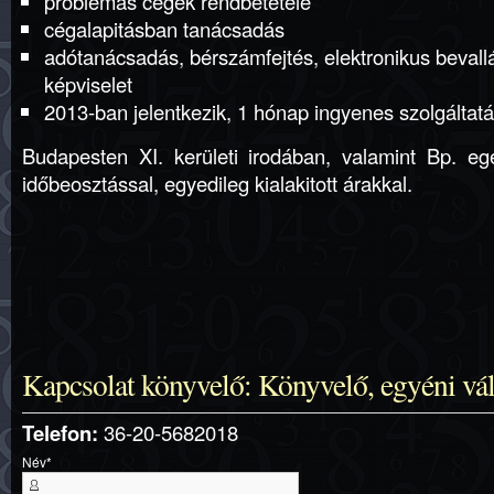
problémás cégek rendbetétele
cégalapitásban tanácsadás
adótanácsadás, bérszámfejtés, elektronikus bevallá
képviselet
2013-ban jelentkezik, 1 hónap ingyenes szolgáltatá
Budapesten XI. kerületi irodában, valamint Bp. eg
időbeosztással, egyedileg kialakitott árakkal.
Kapcsolat könyvelő: Könyvelő, egyéni vá
Telefon:
36-20-5682018
Név
*