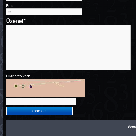
Email
*
Üzenet
*
Ellenőrző kód*:
ÖSS