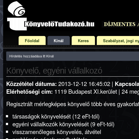
Főoldal
Kínál
Keres
Szabályzat, jogi ny
Hírdetés hozzáadása itt Kínál
Könyvelő, egyéni vállalkozó
Közzététel dátuma:
2013-12-12 16:45:02 |
Kapcsola
Elérhetőségi cím:
1119 Budapest XI.kerület | 24 meg
Regisztrált mérlegképes könyvelő több éves gyakorlatta
társaságok könyvelését (12 eFt-tól)
egyéni vállalkozók könyvelését (9 eFt-tól)
visszamenőleges könyvelés, átvétel