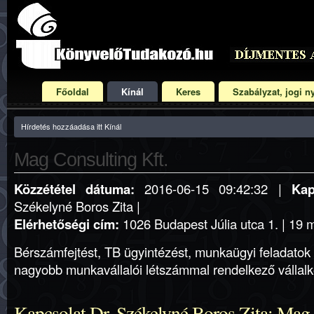
Főoldal
Kínál
Keres
Szabályzat, jogi ny
Hírdetés hozzáadása itt Kínál
Mag Consulting Kft.
Közzététel dátuma:
2016-06-15 09:42:32 |
Kap
Székelyné Boros Zita |
Elérhetőségi cím:
1026 Budapest Júlia utca 1. | 19 m
Bérszámfejtést, TB ügyintézést, munkaügyi feladatok e
nagyobb munkavállalói létszámmal rendelkező vállalk
Kapcsolat Dr. Székelyné Boros Zita: Mag 