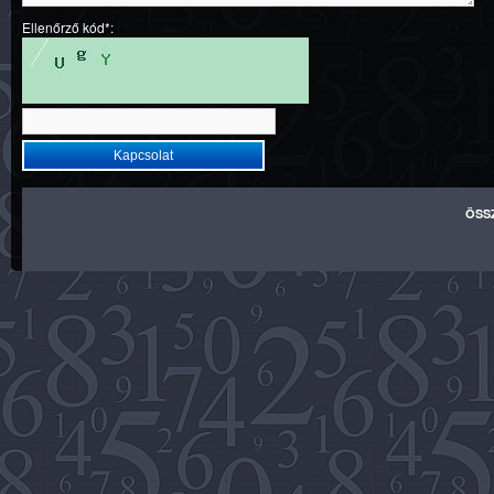
Ellenőrző kód*:
ÖSS