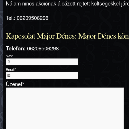
Nálam nincs akciónak álcázott rejtett költségekkel jár
Tel.: 06209506298
Kapcsolat Major Dénes: Major Dénes kö
Telefon:
06209506298
Név
*
Email
*
Üzenet
*