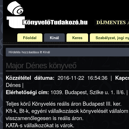
Főoldal
Kínál
Keres
Szabályzat, jogi ny
Hírdetés hozzáadása itt Kínál
Major Dénes könyveő
Közzététel dátuma:
2016-11-22 16:54:36 |
Kapcs
Dénes |
Elérhetőségi cím:
1039. Budapest, Szilke u. 1. II/6. 
Teljes körű Könyvelés reális áron Budapest III. ker.
Kft-k, Bt-k, egyéni vállalkozások könyvelését vállalom
visszamenőlegesen is reális áron.
KATA-s vállalkozókat is várok.