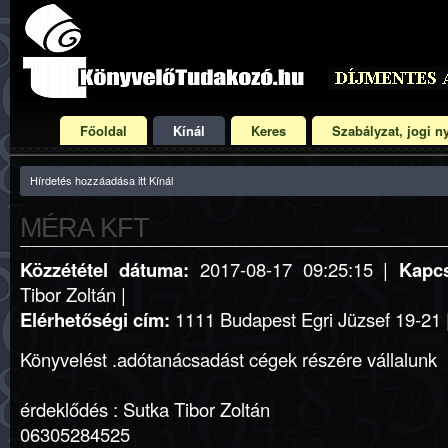
Főoldal
Kínál
Keres
Szabályzat, jogi ny
Hírdetés hozzáadása itt Kínál
MÉRA KFT
Közzététel dátuma:
2017-08-17 09:25:15 |
Kapcs
Tibor Zoltán |
Elérhetőségi cím:
1111 Budapest Egri Jüzsef 19-21 |
Könyvelést .adótanácsadást cégek részére vállalunk
érdeklődés : Sutka Tibor Zoltán
06305284525