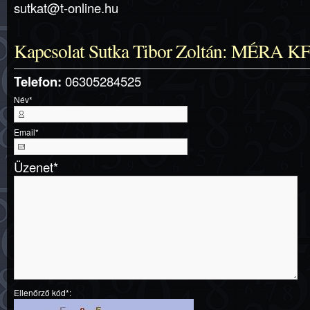
sutkat@t-online.hu
Kapcsolat Sutka Tibor Zoltán: MÉRA K
Telefon:
06305284525
Név
*
Email
*
Üzenet
*
Ellenőrző kód*: