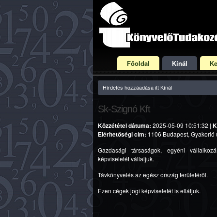
Főoldal
Kínál
Ke
Hírdetés hozzáadása itt Kínál
Sk-Szignó Kft
Közzététel dátuma:
2025-05-09 10:51:32 |
K
Elérhetőségi cím:
1106 Budapest, Gyakorló u 
Gazdasági társaságok, egyéni vállalkozás
képviseletét vállaljuk.
Távkönyvelés az egész ország területéről.
Ezen cégek jogi képviseletét is ellátjuk.