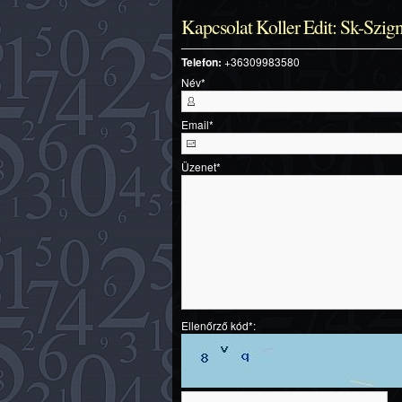
Kapcsolat Koller Edit: Sk-Szig
Telefon:
+36309983580
Név
*
Email
*
Üzenet
*
Ellenőrző kód*: