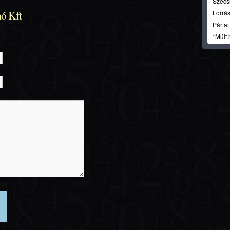
Szécsi
nó Kft
Forrás
Párta
*Múlt 