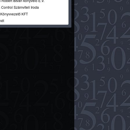
 Róbert István könyvelő E.V.
 Control Számviteli Iroda
i Könyvvezető KFT
hét