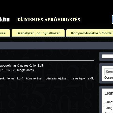
res
Szabályzat, jogi nyilatkozat
KönyvelőTudakozó főoldal
apcsolattartó neve:
Koller Edit |
13 1/7 | 25 megtekintés |
Összet
ok teljes körű könyvelését, bérszámfejtését, hatóságok előtti
Legn
Birinc
Balog