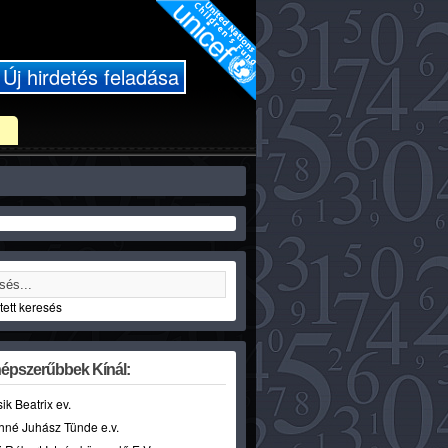
Új hirdetés feladása
ett keresés
épszerűbbek Kínál:
sik Beatrix ev.
hné Juhász Tünde e.v.