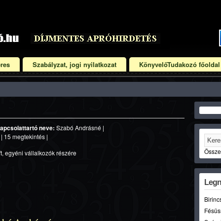
res
Szabályzat, jogi nyilatkozat
KönyvelőTudakozó főoldal
apcsolattartó neve:
Szabó Andrásné |
 15 megtekintés |
Összet
t, egyéni vállalkozók részére
Legn
Birinc
Fésüs