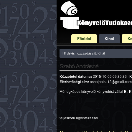
Főoldal
Kínál
Ke
Hírdetés hozzáadása itt Kínál
Szabó Andrásné
Közzététel dátuma:
2015-10-05 09:35:36 |
K
Elérhetőségi cím:
ashajnalka13@gmail.com |
Mérlegképes könyvelő könyvelést vállal Bt, Kf
teljeskörü ügyintézéssel.