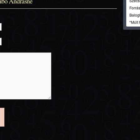
abó Andrásné
Szécsi
Forrás
Balog
*Múlt 