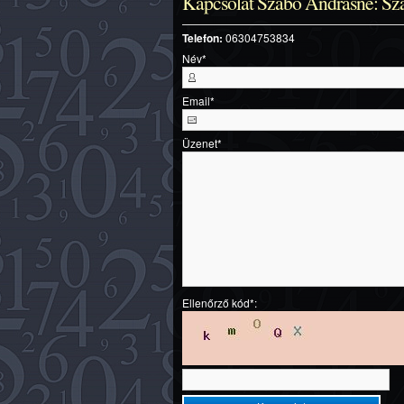
Kapcsolat Szabó Andrásné: Sz
Telefon:
06304753834
Név
*
Email
*
Üzenet
*
Ellenőrző kód*: