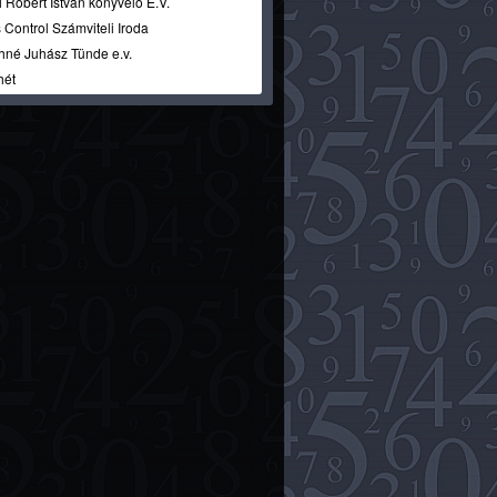
 Róbert István könyvelő E.V.
 Control Számviteli Iroda
hné Juhász Tünde e.v.
hét