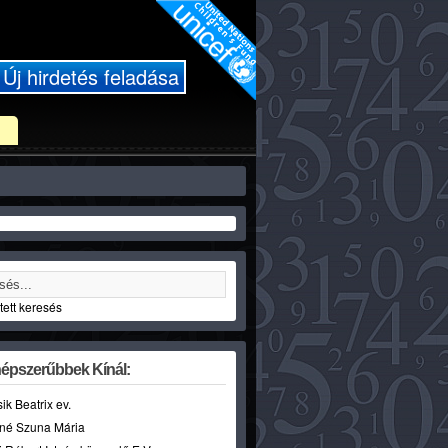
Új hirdetés feladása
ett keresés
épszerűbbek Kínál:
sik Beatrix ev.
né Szuna Mária