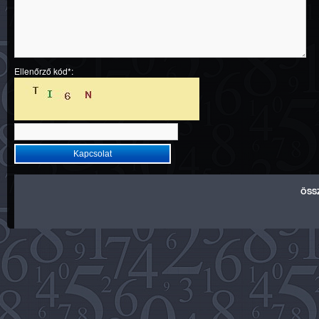
Ellenőrző kód*:
ÖSS