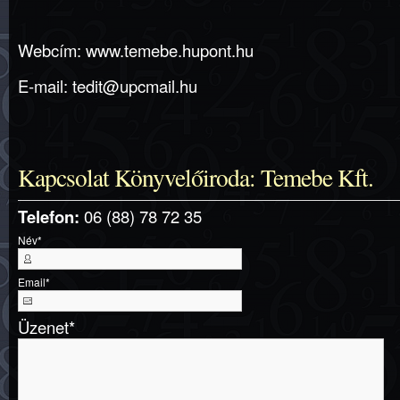
Webcím:
www.temebe.hupont.hu
E-mail: tedit@upcmail.hu
Kapcsolat Könyvelőiroda: Temebe Kft.
Telefon:
06 (88) 78 72 35
Név
*
Email
*
Üzenet
*