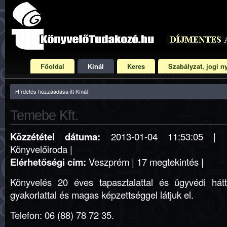
Főoldal
Kínál
Keres
Szabályzat, jogi ny
Hírdetés hozzáadása itt Kínál
Temebe Kft.
Közzététel dátuma:
2013-01-04 11:53:05 |
Könyvelőiroda |
Elérhetőségi cím:
Veszprém | 17 megtekintés |
Könyvelés 20 éves tapasztalattal és ügyvédi hát
gyakorlattal és magas képzettséggel látjuk el.
Telefon: 06 (88) 78 72 35.