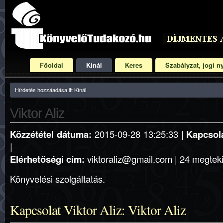
Főoldal
Kínál
Keres
Szabályzat, jogi ny
Hírdetés hozzáadása itt Kínál
Viktor Aliz
Közzététel dátuma:
2015-09-28 13:25:33 |
Kapcsola
|
Elérhetőségi cím:
viktoraliz@gmail.com | 24 megteki
Könyvelési szolgáltatás.
Kapcsolat Viktor Aliz: Viktor Aliz