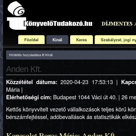
Főoldal
Kínál
Keres
Szabályzat, jogi ny
Hírdetés hozzáadása itt Kínál
Anden Kft.
Közzététel dátuma:
2020-04-23 17:53:13 |
Kapcs
Mária |
Elérhetőségi cím:
Budapest 1044 Váci út 40. | 26 me
Kettős könyvvitelt vezető vállalkozások teljes körű kön
bérszámfejtéssel, adóbevallások ás statisztikák elkés
Kapcsolat Boros Mária: Anden Kft.