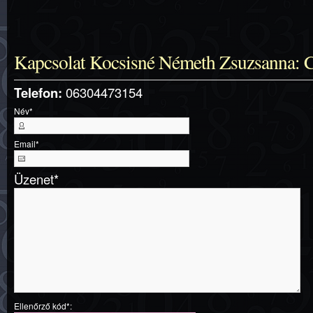
Kapcsolat Kocsisné Németh Zsuzsanna: Co
Telefon:
06304473154
Név
*
Email
*
Üzenet
*
Ellenőrző kód*: