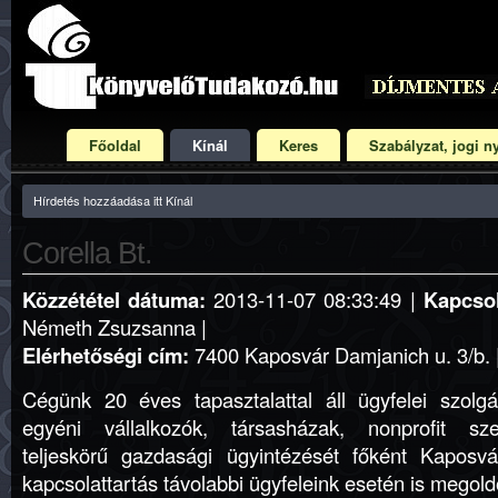
Főoldal
Kínál
Keres
Szabályzat, jogi ny
Hírdetés hozzáadása itt Kínál
Corella Bt.
Közzététel dátuma:
2013-11-07 08:33:49 |
Kapcsol
Németh Zsuzsanna |
Elérhetőségi cím:
7400 Kaposvár Damjanich u. 3/b. |
Cégünk 20 éves tapasztalattal áll ügyfelei szolgál
egyéni vállalkozók, társasházak, nonprofit sze
teljeskörű gazdasági ügyintézését főként Kapos
kapcsolattartás távolabbi ügyfeleink esetén is megoldo