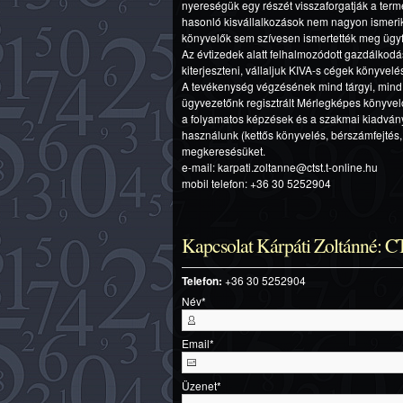
nyereségük egy részét visszaforgatják a term
hasonló kisvállalkozások nem nagyon ismerik
könyvelők sem szívesen ismertették meg ügyf
Az évtizedek alatt felhalmozódott gazdálkod
kiterjeszteni, vállaljuk KIVA-s cégek könyvelé
A tevékenység végzésének mind tárgyi, mind i
ügyvezetőnk regisztrált Mérlegképes könyvel
a folyamatos képzések és a szakmai kiadvány
használunk (kettős könyvelés, bérszámfejtés, 
megkeresésüket.
e-mail: karpati.zoltanne@ctst.t-online.hu
mobil telefon: +36 30 5252904
Kapcsolat Kárpáti Zoltánné: 
Telefon:
+36 30 5252904
Név
*
Email
*
Üzenet
*