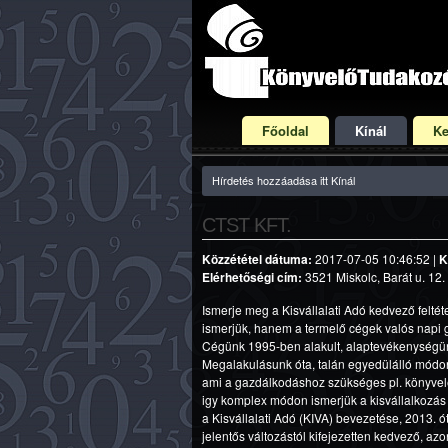
Főoldal
Kínál
Ke
Hírdetés hozzáadása itt Kínál
CTST KFT.
Közzététel dátuma:
2017-07-05 10:46:52 |
K
Elérhetőségi cím:
3521 Miskolc, Barát u. 12. 
Ismerje meg a Kisvállalati Adó kedvező feltét
ismerjük, hanem a termelő cégek valós napi g
Cégünk 1995-ben alakult, alaptevékenységünk
Megalakulásunk óta, talán egyedülálló módo
ami a gazdálkodáshoz szükséges pl. könyvelé
igy komplex módon ismerjük a kisvállalkozás 
a Kisvállalati Adó (KIVA) bevezetése, 2013. 
jelentős változástól kifejezetten kedvező, az