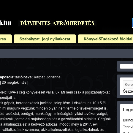
res
Szabályzat, jogi nyilatkozat
KönyvelőTudakozó főoldal
apcsolattartó neve:
Kárpáti Zoltánné |
| 20 megtekintés |
Összet
eleit! KIVA-s cég könyvelését vállaljuk. Mi nem csak a jogszabályokat
ondjait is.
 gépek, berendezések javítása, telepítése. Létszámunk 10-15 fő.
n mi magunk végzünk minden olyan nem termelő tevékenységet is,
Legn
si, adózási, bérügyi, munkaügyi, minőségirányítási tevékenységet,
műszaki, termelési sajátosságait és a gazdálkodási oldalt is. Cégünk
Birinc
óta alkalmazza ezt a kedvező adózási módot, mely a 2017. évi
Techvi
on vállalkozások számára, akik alkalmazottakat foglalkoztatnak és