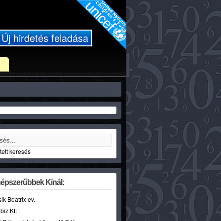
Új hirdetés feladása
ett keresés
épszerűbbek Kínál:
sik Beatrix ev.
biz Kft