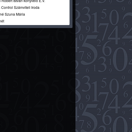
 Róbert István könyvelő E.V.
 Control Számviteli Iroda
né Szuna Mária
hét