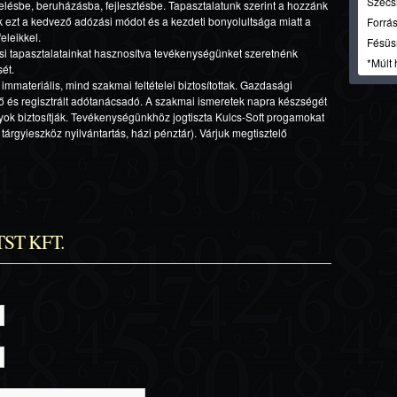
Szécsi
elésbe, beruházásba, fejlesztésbe. Tapasztalatunk szerint a hozzánk
 ezt a kedvező adózási módot és a kezdeti bonyolultsága miatt a
Forrás
eleikkel.
Fésüs
ási tapasztalatainkat hasznosítva tevékenységünket szeretnénk
*Múlt 
sét.
mmateriális, mind szakmai feltételei biztosítottak. Gazdasági
ő és regisztrált adótanácsadó. A szakmai ismeretek napra készségét
ok biztosítják. Tevékenységünkhöz jogtiszta Kulcs-Soft progamokat
tárgyieszköz nyilvántartás, házi pénztár). Várjuk megtisztelő
CTST KFT.